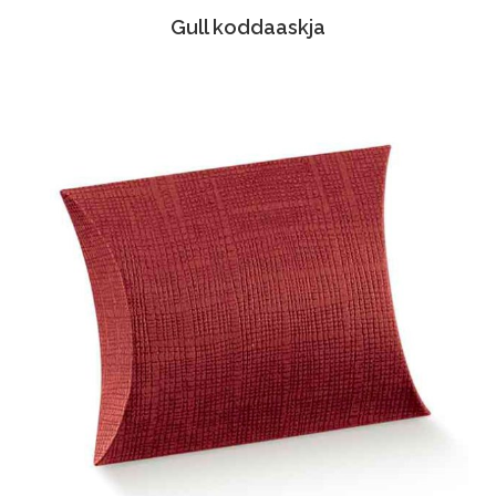
Gull koddaaskja