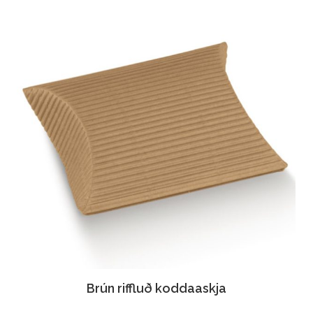
Brún riffluð koddaaskja