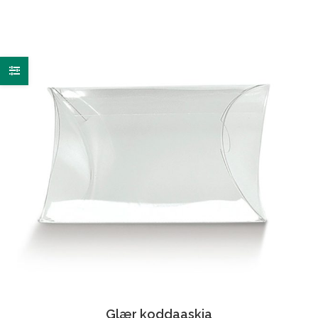
Glær koddaaskja