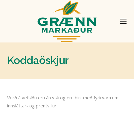
Koddaöskjur
Verð á vefsíðu eru án vsk og eru birt með fyrirvara um
innsláttar- og prentvillur.