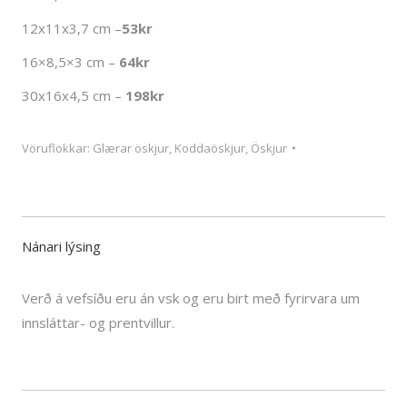
12x11x3,7 cm –
53kr
16×8,5×3 cm –
64kr
30x16x4,5 cm –
198kr
Vöruflokkar:
Glærar öskjur
,
Koddaöskjur
,
Öskjur
Nánari lýsing
Verð á vefsíðu eru án vsk og eru birt með fyrirvara um
innsláttar- og prentvillur.