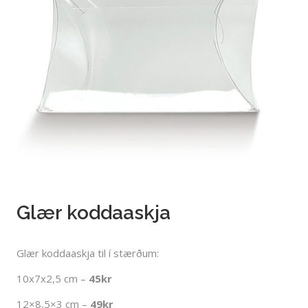
Glær koddaaskja
Glær koddaaskja til í stærðum:
10x7x2,5 cm –
45kr
12×8,5×3 cm –
49kr