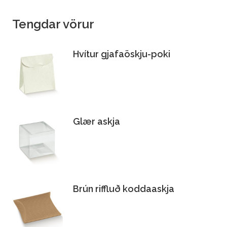
Tengdar vörur
Hvítur gjafaöskju-poki
Glær askja
Brún riffluð koddaaskja