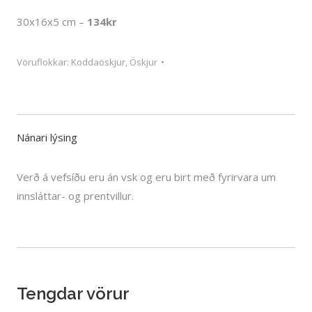
30x16x5 cm –
134kr
Vöruflokkar:
Koddaöskjur
,
Öskjur
Nánari lýsing
Verð á vefsíðu eru án vsk og eru birt með fyrirvara um
innsláttar- og prentvillur.
Tengdar vörur