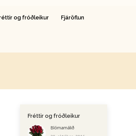
Fréttir og fróðleikur
Fjáröflun
réttir og fróðleikur
Fjáröflun
Fréttir og fróðleikur
Blómamálið