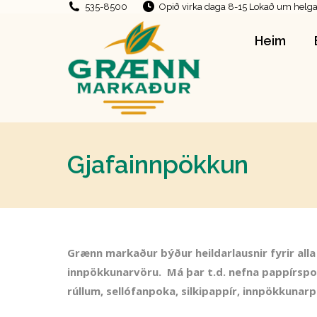
535-8500
Opið virka daga 8-15 Lokað um helga
Heim
Heim
Gjafainnpökkun
Grænn markaður býður heildarlausnir fyrir alla
innpökkunarvöru. Má þar t.d. nefna pappírspok
rúllum, sellófanpoka, silkipappír, innpökkunarpa