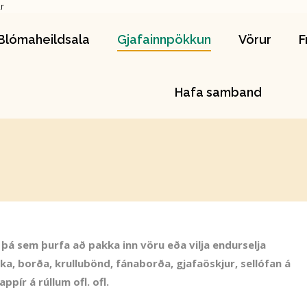
r
Blómaheildsala
Gjafainnpökkun
Vörur
Blómaheildsala
Gjafainnpökkun
Vörur
F
Hafa samband
Hafa samband
 þá sem þurfa að pakka inn vöru eða vilja endurselja
a, borða, krullubönd, fánaborða, gjafaöskjur, sellófan á
ppír á rúllum ofl. ofl.