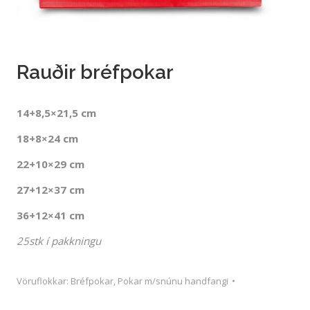
Rauðir bréfpokar
14+8,5×21,5 cm
18+8×24 cm
22+10×29 cm
27+12×37 cm
36+12×41 cm
25stk í pakkningu
Vöruflokkar:
Bréfpokar
,
Pokar m/snúnu handfangi