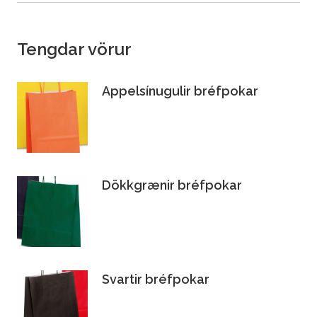
Tengdar vörur
Appelsínugulir bréfpokar
Dökkgrænir bréfpokar
Svartir bréfpokar