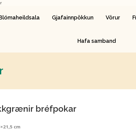
r
Blómaheildsala
Gjafainnpökkun
Vörur
Blómaheildsala
Gjafainnpökkun
Vörur
F
Hafa samband
Hafa samband
r
kgrænir bréfpokar
5×21,5 cm