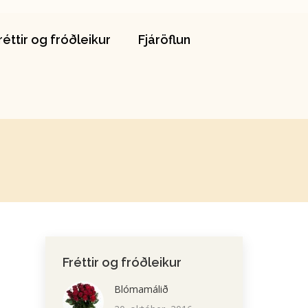
Fréttir og fróðleikur
Fjáröflun
réttir og fróðleikur
Fjáröflun
Fréttir og fróðleikur
Blómamálið