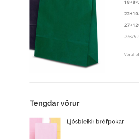
18+8×
22+10
27+12
25stk 
Vöruflo
Tengdar vörur
Ljósbleikir bréfpokar