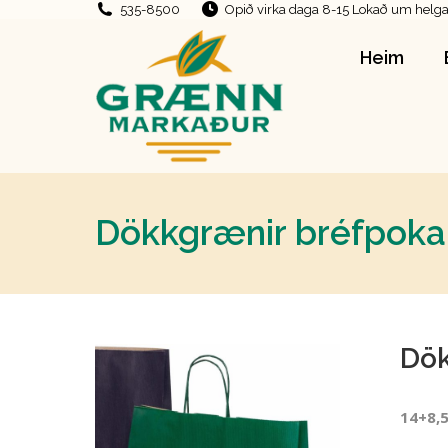
535-8500
Opið virka daga 8-15 Lokað um helga
Heim
Heim
Dökkgrænir bréfpoka
Dök
14+8,