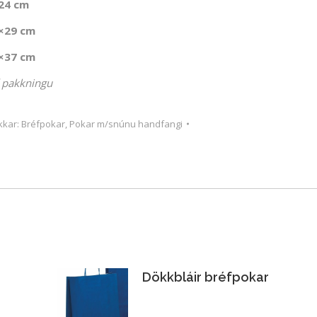
24 cm
×29 cm
×37 cm
í pakkningu
kkar:
Bréfpokar
,
Pokar m/snúnu handfangi
Dökkbláir bréfpokar