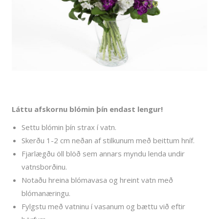
Láttu afskornu blómin þín endast lengur!
Settu blómin þín strax í vatn.
Skerðu 1-2 cm neðan af stilkunum með beittum hníf.
Fjarlægðu öll blöð sem annars myndu lenda undir
vatnsborðinu.
Notaðu hreina blómavasa og hreint vatn með
blómanæringu.
Fylgstu með vatninu í vasanum og bættu við eftir