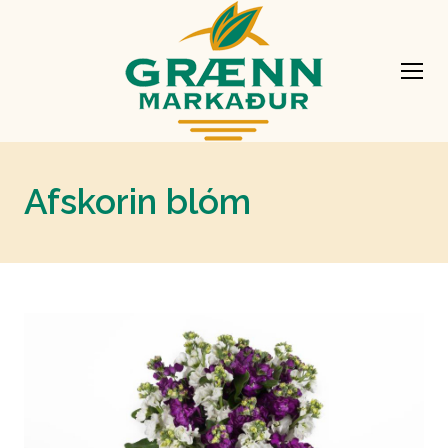
Afskorin blóm