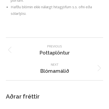
þörfum.
Hafðu blómin ekki nálægt hitagjöfum s.s. ofni eða
sólarljósi.
Post
navigation
PREVIOUS
Pottaplöntur
Previous
post:
NEXT
Blómamálið
Next
post:
Aðrar fréttir