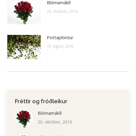
Blómamálið
20. október, 2016
Pottaplöntur
15. ágúst, 2016
Fréttir og fróðleikur
Blómamálið
20. október, 2016