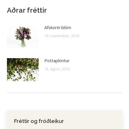
Aðrar fréttir
Afskorin blóm
19. september, 2016
Pottaplöntur
15. ágúst, 2016
Fréttir og fróðleikur