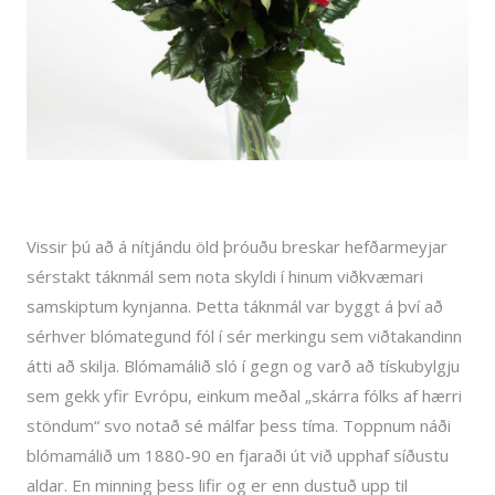
Vissir þú að á nítjándu öld þróuðu breskar hefðarmeyjar
sérstakt táknmál sem nota skyldi í hinum viðkvæmari
samskiptum kynjanna. Þetta táknmál var byggt á því að
sérhver blómategund fól í sér merkingu sem viðtakandinn
átti að skilja. Blómamálið sló í gegn og varð að tískubylgju
sem gekk yfir Evrópu, einkum meðal „skárra fólks af hærri
stöndum“ svo notað sé málfar þess tíma. Toppnum náði
blómamálið um 1880-90 en fjaraði út við upphaf síðustu
aldar. En minning þess lifir og er enn dustuð upp til