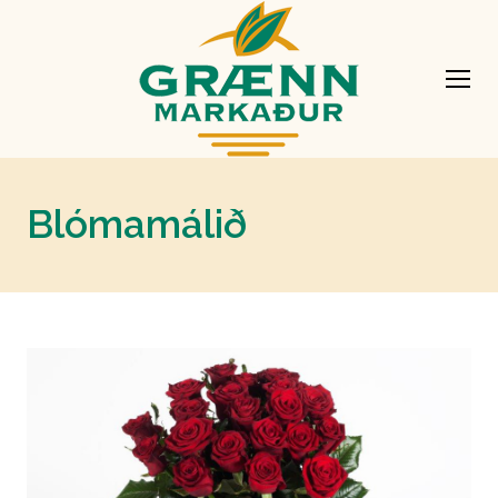
Blómamálið