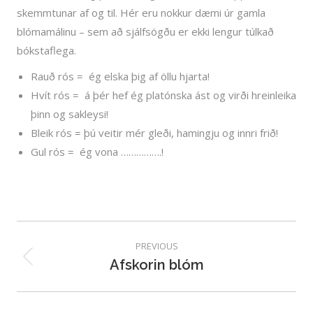
skemmtunar af og til. Hér eru nokkur dæmi úr gamla
blómamálinu – sem að sjálfsögðu er ekki lengur túlkað
bókstaflega.
Rauð rós = ég elska þig af öllu hjarta!
Hvít rós = á þér hef ég platónska ást og virði hreinleika
þinn og sakleysi!
Bleik rós = þú veitir mér gleði, hamingju og innri frið!
Gul rós = ég vona …………….!
Post
navigation
PREVIOUS
Afskorin blóm
Previous
post: