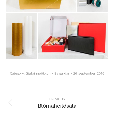
Category:
Gjafainnpökkun
By
gardar
26. september, 2016
Album
navigation
PREVIOUS
Blómaheildsala
Previous
album: